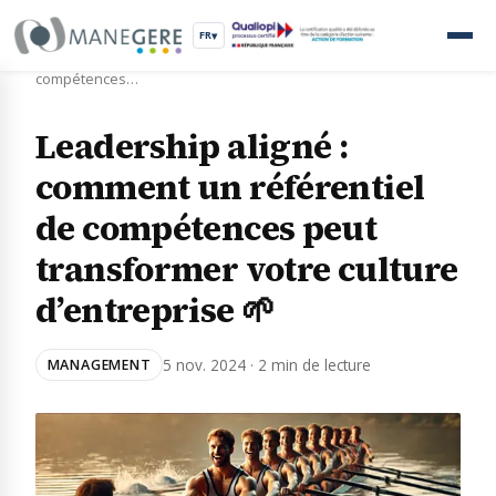
FR
▾
Accueil
›
Blog
›
Leadership aligné : comment un référentiel de
compétences…
Leadership aligné :
comment un référentiel
de compétences peut
transformer votre culture
d’entreprise 🌱
5 nov. 2024 · 2 min de lecture
MANAGEMENT