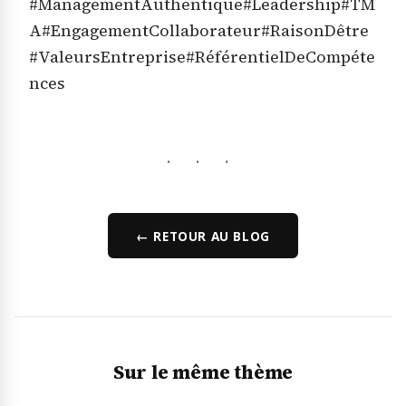
#ManagementAuthentique#Leadership#TM
A#EngagementCollaborateur#RaisonDêtre
#ValeursEntreprise#RéférentielDeCompéte
nces
· · ·
← RETOUR AU BLOG
Sur le même thème