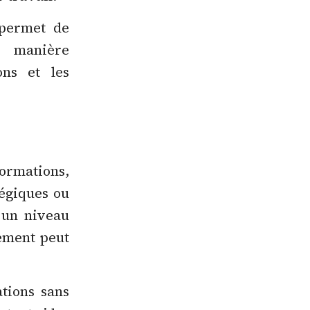
permet de
e manière
ons et les
formations,
tégiques ou
 un niveau
nement peut
ations sans