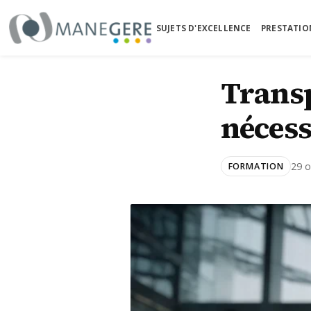
SUJETS D'EXCELLENCE
PRESTATIO
Accueil
›
Blog
›
Transparence totale en entrep
Transp
nécess
29 o
FORMATION