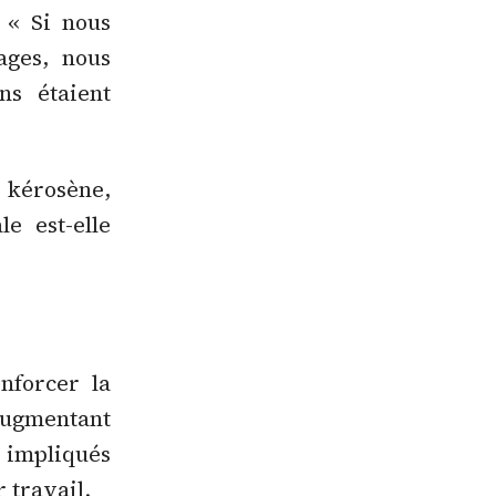
 « Si nous
ages, nous
ns étaient
e kérosène,
e est-elle
nforcer la
 augmentant
 impliqués
 travail.