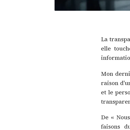
La transpa
elle touc
informatio
Mon dernie
raison d'u
et le pers
transparen
De « Nous 
faisons d