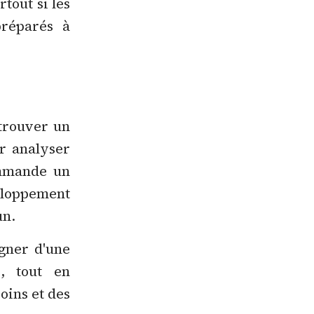
rtout si les
préparés à
 trouver un
ur analyser
ommande un
loppement
un.
gner d'une
s, tout en
oins et des