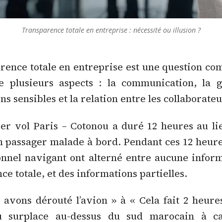
Transparence totale en entreprise : nécessité ou illusion ?
rence totale en entreprise est une question co
he plusieurs aspects : la communication, la g
ns sensibles et la relation entre les collaborateu
r vol Paris – Cotonou a duré 12 heures au li
n passager malade à bord. Pendant ces 12 heures
onnel navigant ont alterné entre aucune infor
ce totale, et des informations partielles.
avons dérouté l’avion » à « Cela fait 2 heur
u surplace au-dessus du sud marocain à c