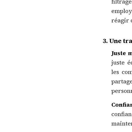
filtrag
employ
réagir
3. Une tr
Juste 
juste é
les co
parta
personn
Confia
confia
mainten