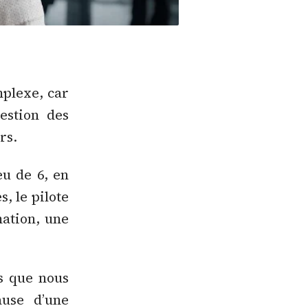
mplexe, car
estion des
rs.
eu de 6, en
, le pilote
mation, une
es que nous
ause d’une