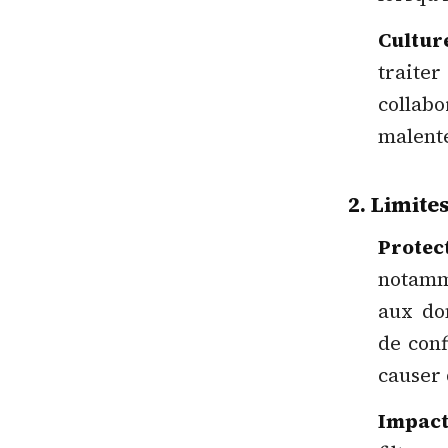
Cultur
trait
collab
malent
2. Limite
Protec
notamme
aux do
de conf
causer 
Impact