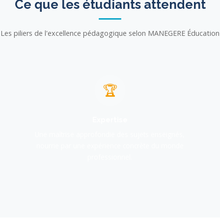
Ce que les étudiants attendent
Les piliers de l'excellence pédagogique selon MANEGERE Éducation
🏆
Expertise
Une maîtrise approfondie des sujets enseignés,
nourrie par une expérience concrète du monde
professionnel.