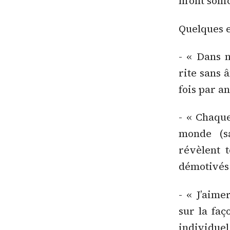
m’ont solli
Quelques e
- « Dans n
rite sans 
fois par an
- « Chaque
monde (sa
révèlent t
démotivés 
- « J’aime
sur la faç
individuel 