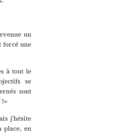
s.
 devenue un
t forcé une
s à tout le
jectifs se
cernés sont
 ?»
is j’hésite
n place, en