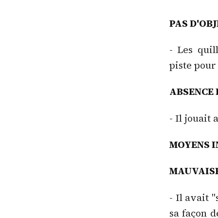
PAS D'OBJ
- Les qui
piste pour
ABSENCE 
- Il jouai
MOYENS I
MAUVAISE
- Il avait
sa façon d