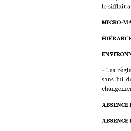
le sifflait
MICRO-M
HIÉRARCH
ENVIRON
- Les règl
sans lui 
changeme
ABSENCE 
ABSENCE 