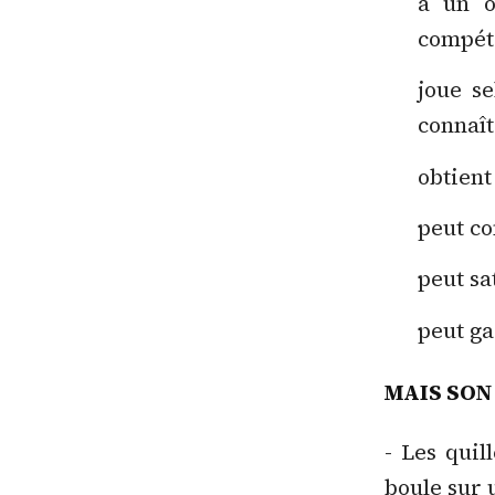
a un o
compéte
joue se
connaît
obtient
peut co
peut sa
peut ga
MAIS SON
- Les quil
boule sur 