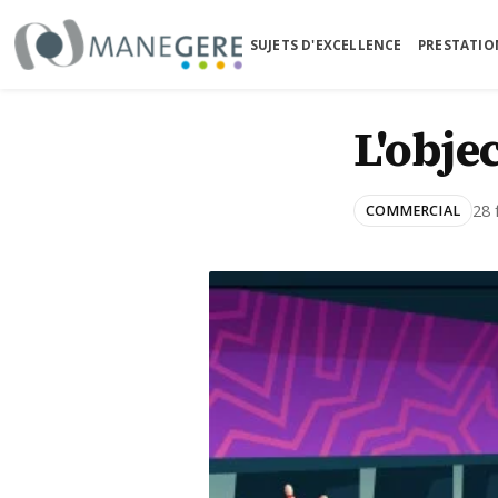
SUJETS D'EXCELLENCE
PRESTATIO
Accueil
›
Blog
›
L'objectif selon le joueur de
L'obje
28 
COMMERCIAL