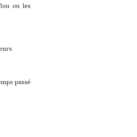
flou ou les
ueurs
temps passé