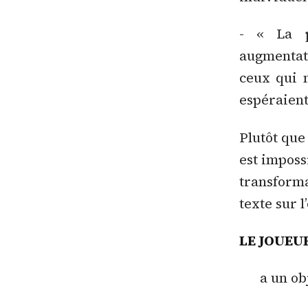
- « La p
augmentati
ceux qui n
espéraient
Plutôt que
est imposs
transforma
texte sur l
LE JOUEU
a un ob