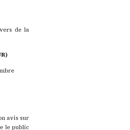
vers de la
UR)
nombre
on avis sur
e le public