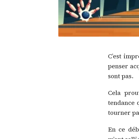
C’est imp
penser acq
sont pas.
Cela prou
tendance q
tourner pa
En ce débu