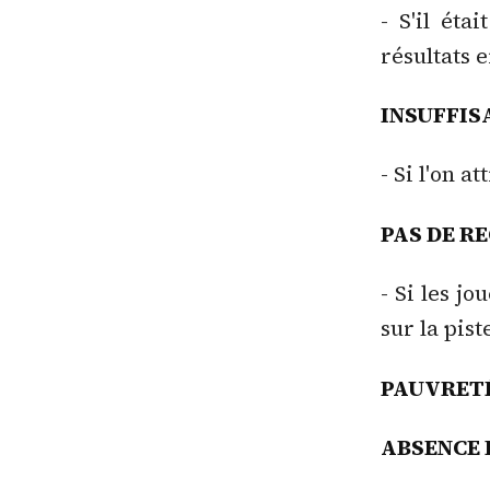
- S'il éta
résultats 
INSUFFIS
- Si l'on 
PAS DE R
- Si les j
sur la pist
PAUVRETÉ
ABSENCE 