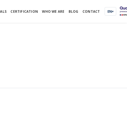
nch version
.
ALS
CERTIFICATION
WHO WE ARE
BLOG
CONTACT
EN
▾