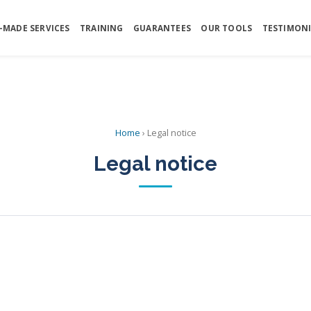
ext below is published in French — it refers to French and EU law.
View Fre
-MADE SERVICES
TRAINING
GUARANTEES
OUR TOOLS
TESTIMONI
Home
›
Legal notice
Legal notice