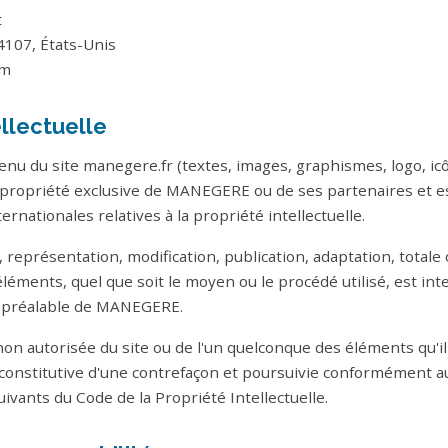
t
4107, États-Unis
om
ellectuelle
nu du site manegere.fr (textes, images, graphismes, logo, icô
 la propriété exclusive de MANEGERE ou de ses partenaires et e
ternationales relatives à la propriété intellectuelle.
représentation, modification, publication, adaptation, totale o
léments, quel que soit le moyen ou le procédé utilisé, est int
te préalable de MANEGERE.
non autorisée du site ou de l'un quelconque des éléments qu'il
onstitutive d'une contrefaçon et poursuivie conformément au
suivants du Code de la Propriété Intellectuelle.