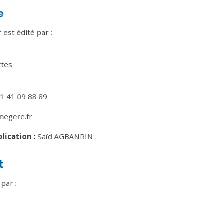
e
r
est édité par :
ttes
1 41 09 88 89
egere.fr
lication :
Saïd AGBANRIN
t
par :