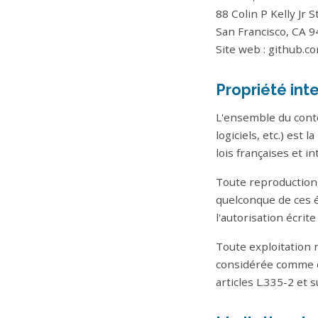
88 Colin P Kelly Jr S
San Francisco, CA 9
Site web :
github.c
Propriété int
L'ensemble du conte
logiciels, etc.) est
lois françaises et in
Toute reproduction, 
quelconque de ces é
l'autorisation écri
Toute exploitation 
considérée comme c
articles L.335-2 et 